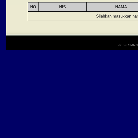
NO
NIS
NAMA
Silahkan masukkan nam
©2026
SMA Na